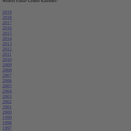
Weitere Elmar Gruber Kalender:
2019
2018
2017
2016
2015
2014
2013
2012
2011
2010
2009
2008
2007
2006
2005
2004
2003
2002
2001
2000
1999
1998
1997