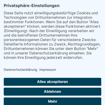
GRUBER-KALENDER
KONTAKT
IMPRESSUM
DATENSCHUTZ
PARTNER - LINKS
LOGIN
Im Auftrag des Evangelischen Landeskirchenamtes
Bayern und des Katholischen Schulkommissariates
Bayern