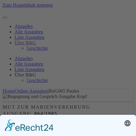
Zum Hauptinhalt springen
Aktuelles
Alle Ausgaben
Liste Ausgaben
Über B&G
Geschichte
Aktuelles
Alle Ausgaben
Liste Ausgaben
Über B&G
Geschichte
Home
Online-Ausgaben
BuG065 Paulus
MUT ZUR MARIENVEREHRUNG
AUSGABE:
064/1985
Leserkommentare (0)
Alle Ausgaben