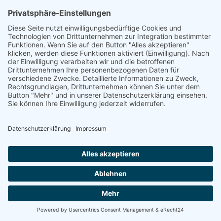
Newsletter Abo
Ausgabe als PDF
Mut zur Marienverehrung
Anthropologische und glaubensmäßige Zugänge
zur heilsgeschichtlichen Bedeutung Marias
Karl Rahner
als PDF herunterladen
zur Diskussion über diese Nummer
Gruber-Kalender
Kontakt
Impressum
Datenschutz
Partner - Links
Login
Im Auftrag des Evangelischen Landeskirchenamtes Bayern und des
Katholischen Schulkommissariates Bayern