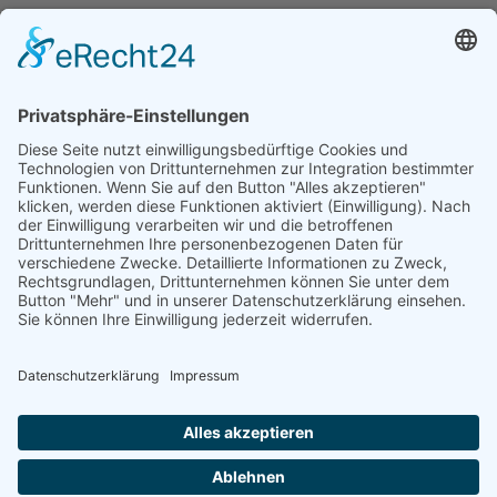
Zurück zur Ausgabe
RSS
2500
Zeichen übrig
Kommentare abonnieren
Zustimmung zur
Datenschutzerklärung
*.
Vorschau
Senden
Zurücksetzen
Gruber-Kalender
Kontakt
Impressum
Datenschutz
Partner - Links