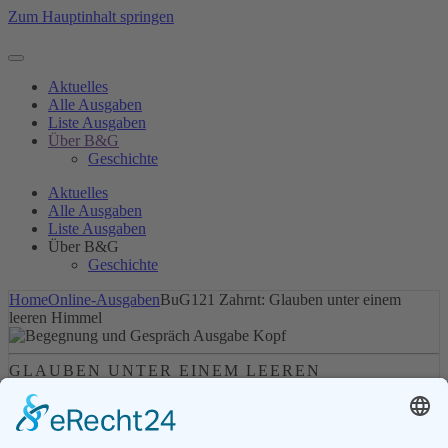
Zum Hauptinhalt springen
Aktuelles
Alle Ausgaben
Liste Ausgaben
Über B&G
Geschichte
Aktuelles
Alle Ausgaben
Liste Ausgaben
Über B&G
Geschichte
Home
Online-Ausgaben
BuG121 Zahrnt: Glauben unter einem
leeren Himmel
GLAUBEN UNTER EINEM LEEREN
HIMMEL
AUSGABE:
121/1999