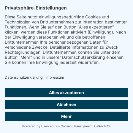
Leserkommentare (0)
Alle Ausgaben
Newsletter Abo
Ausgabe als PDF
Glauben unter einem leeren Himmel
Heinz Zahrnt
als PDF herunterladen
zur Diskussion über diese Nummer
Gruber-Kalender
Kontakt
Impressum
Datenschutz
Partner - Links
Login
Im Auftrag des Evangelischen Landeskirchenamtes Bayern und des
Katholischen Schulkommissariates Bayern