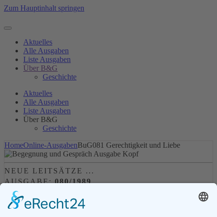
Zum Hauptinhalt springen
Aktuelles
Alle Ausgaben
Liste Ausgaben
Über B&G
Geschichte
Aktuelles
Alle Ausgaben
Liste Ausgaben
Über B&G
Geschichte
Home
Online-Ausgaben
BuG081 Gerechtigkeit und Liebe
NEUE LEITSÄTZE ...
AUSGABE:
080/1989
Leserkommentare (0)
Alle Ausgaben