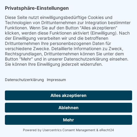
Newsletter Abo
Ausgabe als PDF
Erlöst werden, erlöst sein
Praedicamus crucifixium- Wir verkünden den
Gekreuzigten
Elmar Gruber
als PDF herunterladen
zur Diskussion über diese Nummer
Gruber-Kalender
Kontakt
Impressum
Datenschutz
Partner - Links
Login
Im Auftrag des Evangelischen Landeskirchenamtes Bayern und des
Katholischen Schulkommissariates Bayern