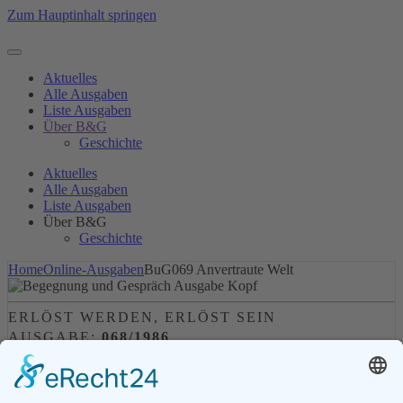
Zum Hauptinhalt springen
Aktuelles
Alle Ausgaben
Liste Ausgaben
Über B&G
Geschichte
Aktuelles
Alle Ausgaben
Liste Ausgaben
Über B&G
Geschichte
Home
Online-Ausgaben
BuG069 Anvertraute Welt
ERLÖST WERDEN, ERLÖST SEIN
AUSGABE:
068/1986
Leserkommentare (0)
Alle Ausgaben