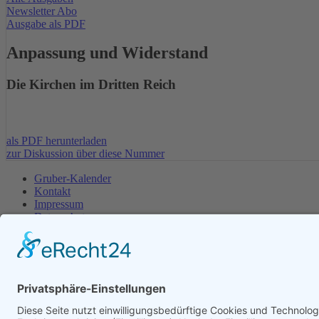
Newsletter Abo
Ausgabe als PDF
Anpassung und Widerstand
Die Kirchen im Dritten Reich
als PDF herunterladen
zur Diskussion über diese Nummer
Gruber-Kalender
Kontakt
Impressum
Datenschutz
Partner - Links
Login
Im Auftrag des Evangelischen Landeskirchenamtes Bayern und des K