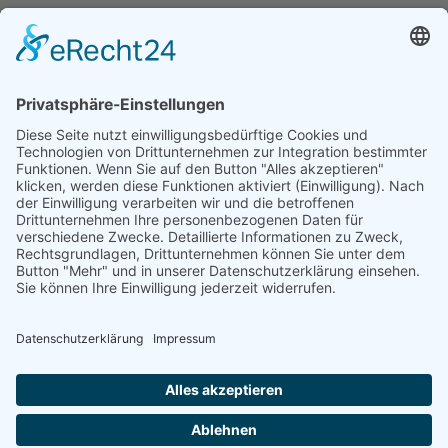
Zurück zur Ausgabe
RSS
2500
Zeichen übrig
Kommentare abonnieren
Zustimmung zur
Datenschutzerklärung
*.
Vorschau
Senden
Zurücksetzen
Gruber-Kalender
Kontakt
Impressum
Datenschutz
Partner - Links